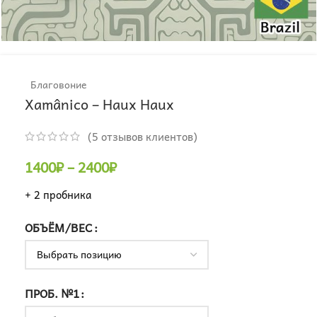
Благовоние
Xamânico – Haux Haux
(
5
отзывов клиентов)
1400
₽
–
2400
₽
+ 2 пробника
ОБЪЁМ/ВЕС
ПРОБ. №1