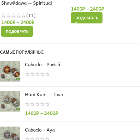
Shawãdawa — Spiritual
1400
₽
–
2400
₽
(11)
ПОДОБРАТЬ
1400
₽
–
2400
₽
ПОДОБРАТЬ
САМЫЕ ПОПУЛЯРНЫЕ
Caboclo – Paricá
Huni Kuin — Iban
1400
₽
–
2400
₽
Caboclo – Aya