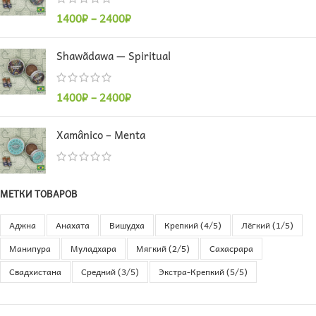
1400
₽
–
2400
₽
Shawãdawa — Spiritual
1400
₽
–
2400
₽
Xamânico – Menta
МЕТКИ ТОВАРОВ
Аджна
Анахата
Вишудха
Крепкий (4/5)
Лёгкий (1/5)
Манипура
Муладхара
Мягкий (2/5)
Сахасрара
Свадхистана
Средний (3/5)
Экстра-Крепкий (5/5)