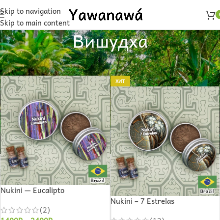
Skip to navigation
Skip to main content
Вишудха
Главная
Товары с меткой “Вишудха”
ХИТ
Nukini — Eucalipto
Nukini – 7 Estrelas
(2)