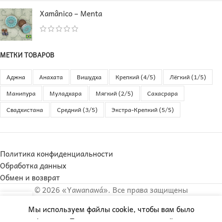
Xamânico – Menta
МЕТКИ ТОВАРОВ
Аджна
Анахата
Вишудха
Крепкий (4/5)
Лёгкий (1/5)
Манипура
Муладхара
Мягкий (2/5)
Сахасрара
Свадхистана
Средний (3/5)
Экстра-Крепкий (5/5)
Политика конфиденциальности
Обработка данных
Обмен и возврат
© 2026 «Yawanawá». Все права защищены
Мы используем файлы cookie, чтобы вам было
Товары
Избранное
комфортнее. Продолжая пользоваться сайтом, вы