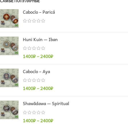
САМЫЕ ПОПУЛЯРНЫЕ
Caboclo – Paricá
Huni Kuin — Iban
1400
₽
–
2400
₽
Caboclo – Aya
1400
₽
–
2400
₽
Shawãdawa — Spiritual
1400
₽
–
2400
₽