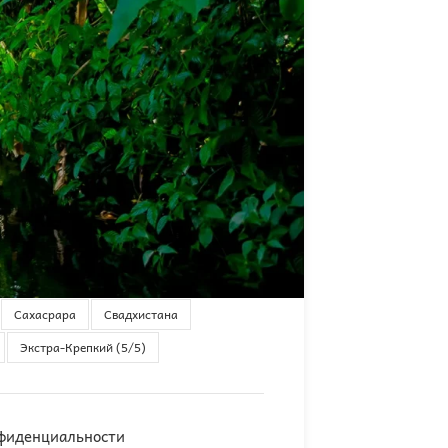
В
хата
Вишудха
Крепкий (4/5)
Манипура
Муладхара
Сахасрара
Свадхистана
Экстра-Крепкий (5/5)
фиденциальности