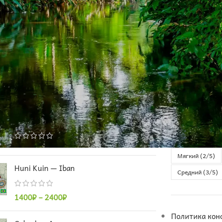
 ПОПУЛЯРНЫЕ
МЕТКИ ТОВАРО
Caboclo – Paricá
Аджна
Ана
Лёгкий (1/5)
Мягкий (2/5)
Huni Kuin — Iban
Средний (3/5)
1400
₽
–
2400
₽
Политика кон