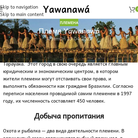
Skip to navigation
Skip to main content
ПЛЕМЕНА
Племя Yawanawá
Artem
On 29.04.2022
Племя Яванава живёт в Бразилии в штате Акри.
Ближайший город от места расположения племени,
Тарауака. Этот город в свою очередь является главным
юридическим и экономическим центром, в котором
жители племени могут отстаивать свои права, и
выполнять обязанности как граждане Бразилии. Согласно
переписи населения проводимой самим племенем в 1997
году, их численность составляет 450 человек.
Добыча пропитания
Охота и рыбалка — два вида деятельности племени. В