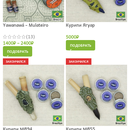
Yawanawá – Mulateiro
Курипи Ягуар
(13)
5000
₽
1400
₽
–
2400
₽
ПОДОБРАТЬ
ПОДОБРАТЬ
ЗАКОНЧИЛСЯ
ЗАКОНЧИЛСЯ
Курипи №894
Курипи №855