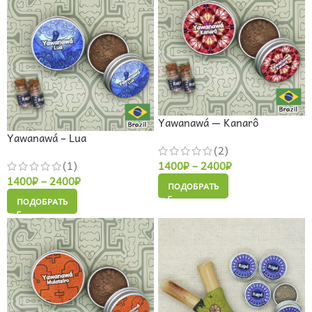
Yawanawá — Kanarô
Yawanawá – Lua
(2)
(1)
1400
₽
–
2400
₽
1400
₽
–
2400
₽
ПОДОБРАТЬ
ПОДОБРАТЬ